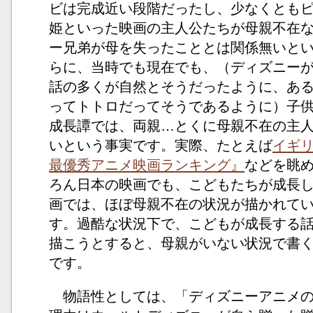
ビは完成近い段階だったし、少なくとも
姫といった映画の主人公たちが母親不在
ー兄弟が母を失ったこととは関係無いと
らに、当時でも現在でも、（ディズニー
話の多くが自然とそうだったように、あ
ってトトロだってそうであるように）子
成長譚では、両親…とくに母親不在の主
いという事実です。実際、たとえば
イギ
最優秀アニメ映画ランキング』
などを眺
ろん日本の映画でも、こどもたちが成長
画では、ほぼ母親不在の状況が描かれて
す。過酷な状況下で、こどもが成長する
描こうとすると、母親がいない状況で書
です。
物語性としては、「ディズニーアニメの