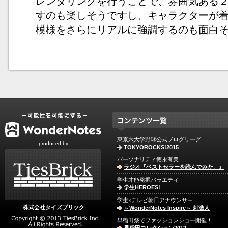
レンダリングを行うことで、雰囲気ある
すのも楽しそうですし、キャラクターが
模様をさらにリアルに強調するのも面白
東京六大学野球公式ブログリーグ
produced by
TOKYOROCKS!2015
パーソナリティ徳永有美
ラジオ『ベストセラーを読んでみた。』
学生才能発掘バラエティ
学生HEROES!
学生×テレビ朝日アナウンサー
株式会社タイズブリック
～WonderNotes Inspire～ 刺激人
早稲田祭でファッションショー開催！