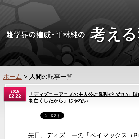
ホーム
>
人間
の記事一覧
2015
「ディズニーアニメの主人公に母親がいない」理
02.22
を亡くしたから」じゃない
先日、ディズニーの「ベイマックス（Big 