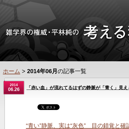
ホーム
>
2014年06月
の記事一覧
2014
「赤い血」が流れてるはずの静脈が「青く」見え
06.26
“青い”静脈、実は“灰色” 目の錯覚と確