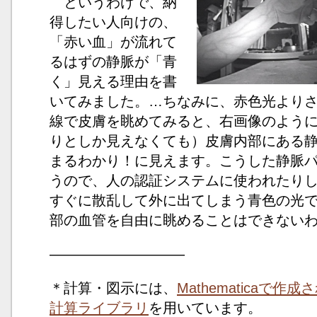
というわけで、納
得したい人向けの、
「赤い血」が流れて
るはずの静脈が「青
く」見える理由を書
いてみました。…ちなみに、赤色光より
線で皮膚を眺めてみると、右画像のよう
りとしか見えなくても）皮膚内部にある
まるわかり！に見えます。こうした静脈
うので、人の認証システムに使われたり
すぐに散乱して外に出てしまう青色の光
部の血管を自由に眺めることはできない
—————————–
＊計算・図示には、
Mathematicaで
計算ライブラリ
を用いています。