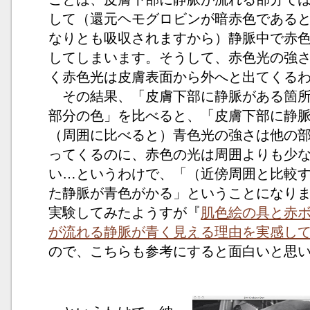
して（還元ヘモグロビンが暗赤色である
なりとも吸収されますから）静脈中で赤
してしまいます。そうして、赤色光の強
く赤色光は皮膚表面から外へと出てくる
その結果、「皮膚下部に静脈がある箇所
部分の色」を比べると、「皮膚下部に静
（周囲に比べると）青色光の強さは他の
ってくるのに、赤色の光は周囲よりも少
い…というわけで、「（近傍周囲と比較
た静脈が青色がかる」ということになり
実験してみたようすが『
肌色絵の具と赤
が流れる静脈が青く見える理由を実感し
ので、こちらも参考にすると面白いと思