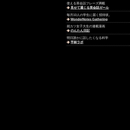
使える英会話フレーズ満載
見せて通じる英会話ガール
毎月10人の学生に届く招待状。
WonderNotes Gathering
就カツ女子大生の連載漫画
のんたん日記
明日誰かに話したくなる科学
平林ラボ