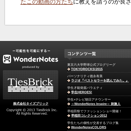
たこの動画の方たち
に教えを請うのが良
東京六大学野球公式ブログリーグ
produced by
TOKYOROCKS!2015
パーソナリティ徳永有美
ラジオ『ベストセラーを読んでみた。』
学生才能発掘バラエティ
学生HEROES!
学生×テレビ朝日アナウンサー
株式会社タイズブリック
～WonderNotes Inspire～ 刺激人
早稲田祭でファッションショー開催！
早稲田コレクション2012
学生たちの個性が交差するブログ集
WonderNotesCOLORS