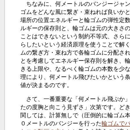
ちなみに、何メートルのバンジージャン
ゴムをどんな風に繋ぎ・束ねれば良いか
場所の位置エネルギーと輪ゴムの弾性定
ルギーの保存則と、輪ゴムは元の大きさ
ことはできないという制約不等式、さら
らしたいという経済原理を使うことで解
ムの繋ぎ方・束ね方で各輪ゴムに分配さ
とを考慮してエネルギー保存則を解き、
きる上限や、なるべく輪ゴムの本数を少
理により、何メートル飛びたいかという
値が決まるのです。
さて、一番重要な「何メートル飛ぶか」
たの度胸と向こう見ずさ」次第です。ど
関しては、計算無しで（圧倒的に輪ゴム
０メートルのバンジーを行った
輪ゴムで