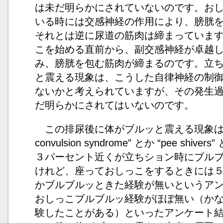
は未だ明らかにされていないのです。お
いる時には交感神経の作用により、膀胱
それとは逆に尿道の筋肉は締まっていま
こを始める直前から、副交感神経が卓越
み、膀胱を包む筋肉が締まるのです。立
と震える現象は、こうした自律神経の制
ないかと考えられていますが、その発生
だ明らかにされてはいないのです。
この排尿後に体がブルッと震える現象は”Post-m
convulsion syndrome” とか “pee sh
３パーセント近くが立ちション時にブル
けれど、座っておしっこをするときには
かブルブルッときた経験が無いというア
おしっこブルブルッ経験がほぼ無い（か
験したことがある）といったアンケート