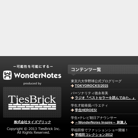
東京六大学野球公式ブログリーグ
produced by
TOKYOROCKS!2015
パーソナリティ徳永有美
ラジオ『ベストセラーを読んでみた。』
学生才能発掘バラエティ
学生HEROES!
学生×テレビ朝日アナウンサー
株式会社タイズブリック
～WonderNotes Inspire～ 刺激人
早稲田祭でファッションショー開催！
早稲田コレクション2012