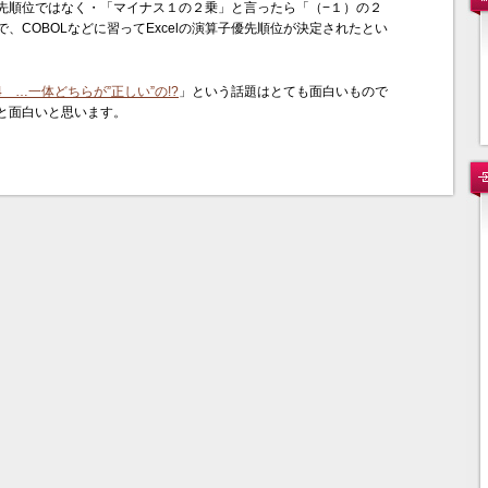
先順位ではなく・「マイナス１の２乗」と言ったら「（−１）の２
、COBOLなどに習ってExcelの演算子優先順位が決定されたとい
 2 = – 4 …一体どちらが”正しい”の!?
」という話題はとても面白いもので
と面白いと思います。