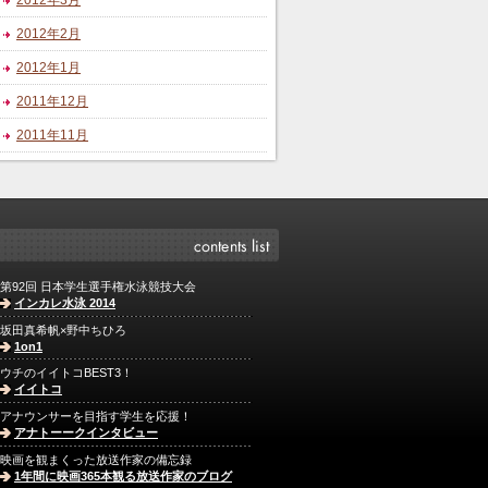
2012年3月
2012年2月
2012年1月
2011年12月
2011年11月
第92回 日本学生選手権水泳競技大会
インカレ水泳 2014
坂田真希帆×野中ちひろ
1on1
ウチのイイトコBEST3！
イイトコ
アナウンサーを目指す学生を応援！
アナトーークインタビュー
映画を観まくった放送作家の備忘録
1年間に映画365本観る放送作家のブログ