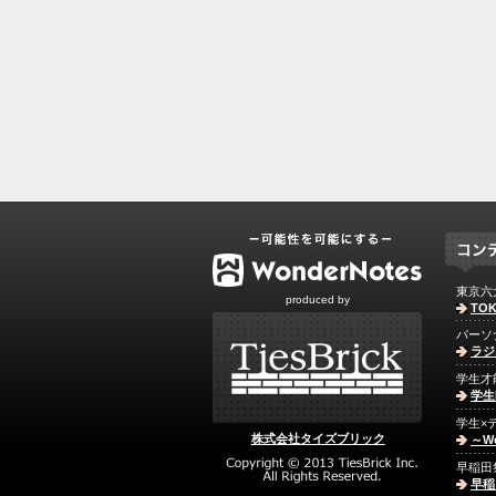
東京六
produced by
TOK
パーソ
ラジ
学生才
学生
学生×
株式会社タイズブリック
～Wo
早稲田
早稲