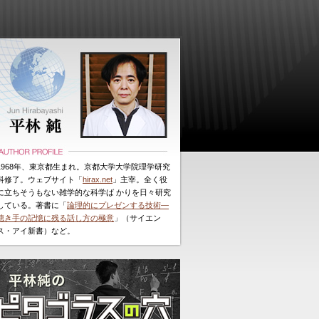
1968年、東京都生まれ。京都大学大学院理学研究
科修了。ウェブサイト「
hirax.net
」主宰。全く役
に立ちそうもない雑学的な科学ば かりを日々研究
している。著書に「
論理的にプレゼンする技術―
聴き手の記憶に残る話し方の極意
」（サイエン
ス・アイ新書）など。