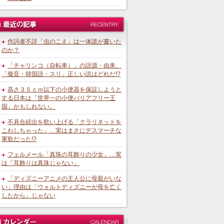
作詞者不詳「虫のこえ」は一体誰が書いた
のか？
「チャリンコ（自転車）」の語源・由来、
「擬音・韓国語・スリ」正しい説はどれだ!?
高さ３５ｃｍ以下の小便器を保証しようと
する日本は「世界一の小便バリアフリー王
国」かもしれない。
不具合続出を歌い上げる「クラリネットを
こわしちゃった」…実はまさにデスマーチな
軍歌だった!?
フェルメール「真珠の耳飾りの少女」…実
は「耳飾りは真珠じゃない」
「ディズニーアニメの主人公に母親がいな
い」理由は「ウォルトディズニーが母を亡く
したから」じゃない