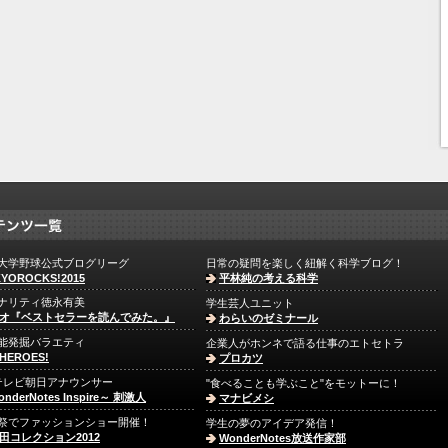
大学野球公式ブログリーグ
日常の疑問を楽しく紐解く科学ブログ！
YOROCKS!2015
平林純の考える科学
ナリティ徳永有美
学生芸人ユニット
オ『ベストセラーを読んでみた。』
わらいのゼミナール
能発掘バラエティ
企業人がホンネで語る仕事のエトセトラ
HEROES!
プロカツ
テレビ朝日アナウンサー
"食べることも学ぶこと"をモットーに！
nderNotes Inspire～ 刺激人
マナビメシ
祭でファッションショー開催！
学生の夢のアイデア発信！
田コレクション2012
WonderNotes放送作家部