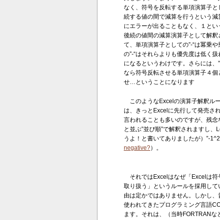
なく、符号を反転する単項演算子として
続する値の間で減算を行うという減算
にエラーが出ることもなく、１という
後続の値間の減算演算子として解釈さ
て、単項演算子としての”-“は冪乗
の”-“はそれらよりも優先度は低く扱わ
になるというわけです。さらには、”
なら符号反転させる単項演算子４個
せ…ということになります
このようなExcelの演算子解釈
は、きっとExcelに先行して発売されて
言われることも多いのですが、残念な
と並ぶ”並び順”で解釈されますし、Lotus 
うよ！と書いてありましたが）”-1^2
negative?
）。
それではExcelはなぜ「Excel
取り扱う」というルールを採用して
由は定かではありません。しかし、
使われてきたプログラミング言語C
ます。それは、（当時FORTRAN