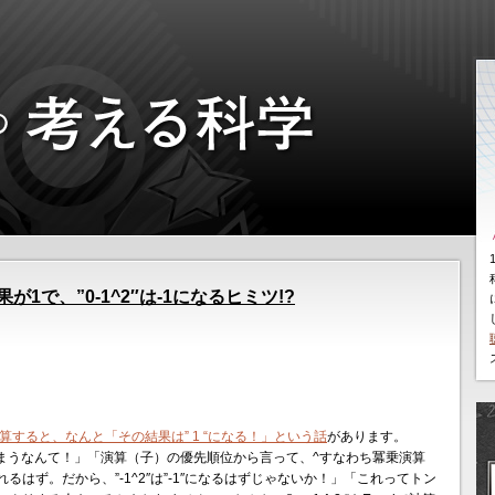
結果が1で、”0-1^2″は-1になるヒミツ!?
 ^ 2 ” を計算すると、なんと「その結果は” 1 “になる！」という話
があります。
になってしまうなんて！」「演算（子）の優先順位から言って、^すなわち冪乗演算
はず。だから、”-1^2″は”-1″になるはずじゃないか！」「これってトン