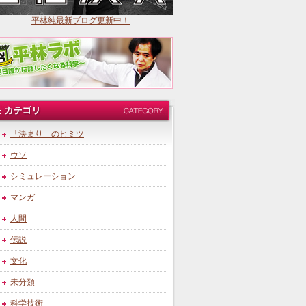
平林純最新ブログ更新中！
「決まり」のヒミツ
ウソ
シミュレーション
マンガ
人間
伝説
文化
未分類
科学技術