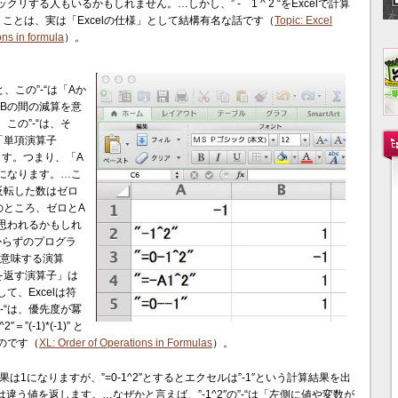
する人もいるかもしれません。…しかし、” - 1 ^ 2 “をExcelで計算
うことは、実は「Excelの仕様」として結構有名な話です（
Topic: Excel
ons in formula
）。
と、この”-“は「Aか
Bの間の減算を意
この”-“は、そ
「単項演算子
されます。つまり、「A
になります。…こ
反転した数はゼロ
のところ、ゼロとA
思われるかもしれ
からずのプログラ
を意味する演算
を返す演算子」は
、Excelは符
-“は、優先度が冪
(-1)*(-1)” と
のです（
XL: Order of Operations in Formulas
）。
果は1になりますが、”=0-1^2″とするとエクセルは”-1″という計算結果を出
^2″は違う値を返します。…なぜかと言えば、”-1^2″の”-“は「左側に値や変数が