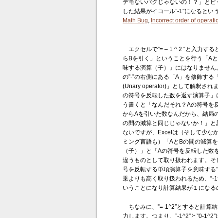
デモないバグじゃないの！？」とビックリ
した結果がイコール”-1″になるとい
Math Bug
,
Incorrect order of operati
エクセルで”= – 1 ^ 2 “と入力する
らBを引く」ということを行う「Aと
味する演算（子）」にはなりません。
の”-”の右側にある「A」を修飾する
(Unary operator)」として解釈
の符号を反転した数を返す演算子」
う書くと「なんだそれ？Aの符号を
からAを引いた数なんだから、結局
の間の減算と同じじゃないか！」と
ないですが、Excelは（そして少な
ミング言語も）「AとBの間の減算
（子）」と「Aの符号を反転した数
違うものとして取り扱われます。そして
号を反転する単項演算子を意味する”
乗よりも高く取り扱われるため、”-1^2″＝”
いうことになり計算結果が１になる
ちなみに、”=-1^2″とすると計算結
力します。つまり、”-1^2″と”0-1