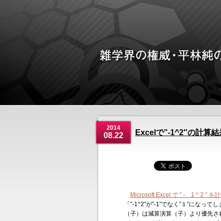
2014
Excelで”-1^2″の計算
08.22
Microsoft Excel で ” - 1
「”-1^2″が”-1″でなく”１”
（子）は減算演算（子）より優先される